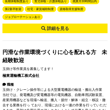
長期休暇制度あり
育児休暇・介護休暇あり
残業月30時間以内
第2新卒歓迎
社宅・家賃補助制度
資格取得支援制度
ジョブローテーションあり
詳細を見る
円滑な作業環境づくりに心を配れる方 未
経験歓迎
玉掛け等作業員を募集してます！
極東運輸機工株式会社
職種
玉掛け・クレーン操作等による大型重電機器の輸送・搬出入作業
当社では、発電機及び変電機器等の電気機器、自動車用試験装置、
産業用機器などを現場へ輸送、搬入・据付・解体・組立・移設・撤
去する業務を行っ ており、現場における一連の作業を行っていただ