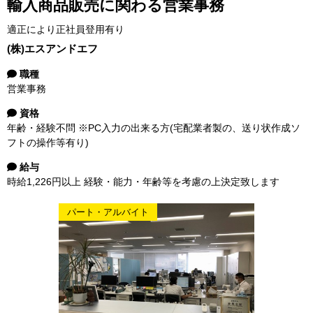
輸入商品販売に関わる営業事務
適正により正社員登用有り
(株)エスアンドエフ
職種
営業事務
資格
年齢・経験不問 ※PC入力の出来る方(宅配業者製の、送り状作成ソ
フトの操作等有り)
給与
時給1,226円以上 経験・能力・年齢等を考慮の上決定致します
パート・アルバイト