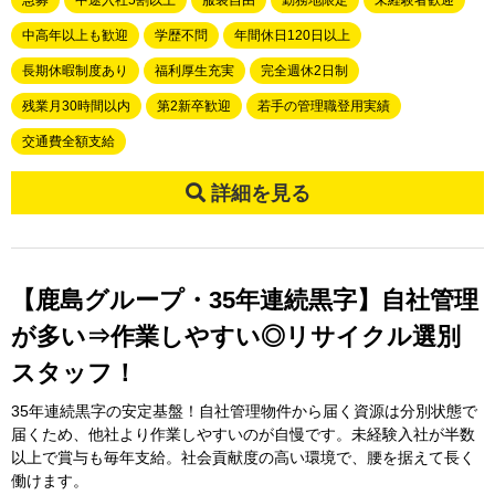
急募
中途入社5割以上
服装自由
勤務地限定
未経験者歓迎
中高年以上も歓迎
学歴不問
年間休日120日以上
長期休暇制度あり
福利厚生充実
完全週休2日制
残業月30時間以内
第2新卒歓迎
若手の管理職登用実績
交通費全額支給
詳細を見る
【鹿島グループ・35年連続黒字】自社管理
が多い⇒作業しやすい◎リサイクル選別
スタッフ！
35年連続黒字の安定基盤！自社管理物件から届く資源は分別状態で
届くため、他社より作業しやすいのが自慢です。未経験入社が半数
以上で賞与も毎年支給。社会貢献度の高い環境で、腰を据えて長く
働けます。