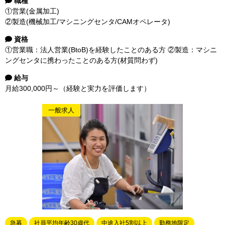
職種
①営業(金属加工)
②製造(機械加工/マシニングセンタ/CAMオペレータ)
資格
①営業職：法人営業(BtoB)を経験したことのある方 ②製造：マシニ
ングセンタに携わったことのある方(材質問わず)
給与
月給300,000円～（経験と実力を評価します）
一般求人
急募
社員平均年齢30歳代
中途入社5割以上
勤務地限定