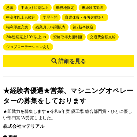
急募
中途入社5割以上
勤務地限定
未経験者歓迎
中高年以上も歓迎
学歴不問
育児休暇・介護休暇あり
福利厚生充実
残業月30時間以内
第2新卒歓迎
3年連続売上10%以上up
資格取得支援制度
交通費全額支給
ジョブローテーションあり
詳細を見る
★経験者優遇★営業、マシニングオペレー
ターの募集をしております
★即戦力を募集します★令和5年度 優工場 総合部門賞・ひとに優し
い部門賞 W受賞しました。
株式会社マテリアル