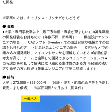
た開発
※新卒の方は、キャリタス・リクナビからどうぞ
資格
●大学・専門学校卒以上（理工系学部・専攻が望ましい） ●募集職種
の開発経験をお持ちの方（年数不問・新卒可） ・機械設計エンジ
ニアの場合 CADソフト（Iventor）での設計経験や機械力学の知
識をお持ちの方 ・組み込みエンジニアの場合 C言語などでの
組み込み開発経験、マイコンやセンサを理解している方 ●論理的思
考力が高く、チームと協調して開発できるコミュニケーション力 ●
自ら課題を発見して解決に取り組める主体性のある方 ※経験の浅い
方や新卒の方も歓迎（先輩エンジニアが丁寧に指導します）
給与
大卒：273,000～325,000円 （経験・能力・前職の給与等を考慮し
規定により優遇） ※試用期間3ヶ月あり（同条件）
一般求人