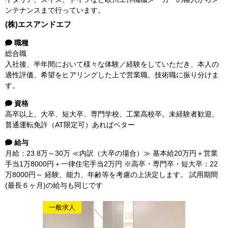
ンテナンスまで行っています。
(株)エスアンドエフ
職種
総合職
入社後、半年間において様々な体験／経験をしていただき、本人の
適性評価、希望をヒアリングした上で営業職、技術職に振り分けま
す。
資格
高卒以上、大卒、短大卒、専門学校、工業高校卒。未経験者歓迎。
普通運転免許（AT限定可）あればベター
給与
月給：23.8万～30万 ≪内訳（大卒の場合）≫ 基本給20万円＋営業
手当1万8000円＋一律住宅手当2万円 ※高卒・専門卒・短大卒：22
万8000円～ 経験、能力、年齢等を考慮の上決定します。 試用期間
(最長６ヶ月)の給与も同じです
一般求人