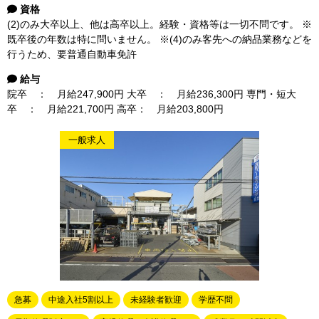
資格
(2)のみ大卒以上、他は高卒以上。経験・資格等は一切不問です。 ※
既卒後の年数は特に問いません。 ※(4)のみ客先への納品業務などを
行うため、要普通自動車免許
給与
院卒 ： 月給247,900円 大卒 ： 月給236,300円 専門・短大
卒 ： 月給221,700円 高卒： 月給203,800円
一般求人
急募
中途入社5割以上
未経験者歓迎
学歴不問