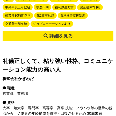
中高年以上も歓迎
学歴不問
福利厚生充実
完全週休2日制
残業月30時間以内
第2新卒歓迎
資格取得支援制度
交通費全額支給
ジョブローテーションあり
詳細を見る
礼儀正しくて、粘り強い性格、コミュニケ
ーション能力の高い人
株式会社かぎわだ
職種
営業職、業務職
資格
大卒・短大卒・専門卒・高専卒・高卒 技能・ノウハウ等の継承の観
点から、労働者の年齢構成を維持・回復させるため 30歳未満