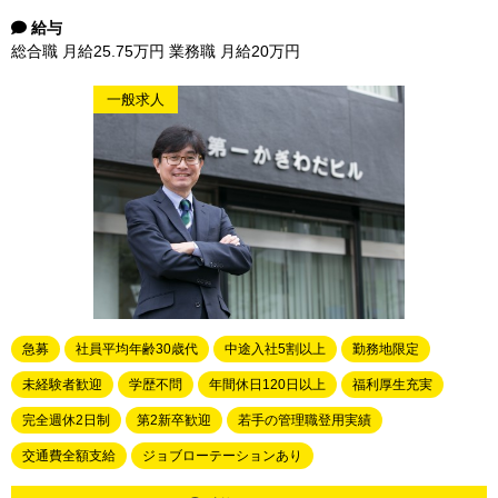
給与
総合職 月給25.75万円 業務職 月給20万円
一般求人
急募
社員平均年齢30歳代
中途入社5割以上
勤務地限定
未経験者歓迎
学歴不問
年間休日120日以上
福利厚生充実
完全週休2日制
第2新卒歓迎
若手の管理職登用実績
交通費全額支給
ジョブローテーションあり