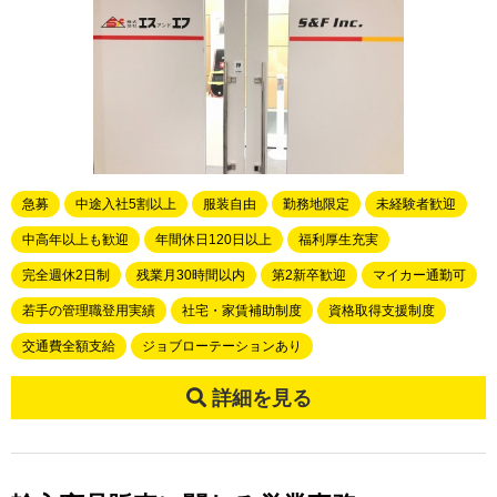
急募
中途入社5割以上
服装自由
勤務地限定
未経験者歓迎
中高年以上も歓迎
年間休日120日以上
福利厚生充実
完全週休2日制
残業月30時間以内
第2新卒歓迎
マイカー通勤可
若手の管理職登用実績
社宅・家賃補助制度
資格取得支援制度
交通費全額支給
ジョブローテーションあり
詳細を見る