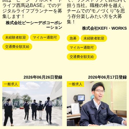
ライフ西馬込BASE』でのデ
担う当社。職種の枠を越え、
ジタルライフプランナーを募
チームでの“モノづくり”を思
集します！
う存分楽しみたい方を大募
集！
株式会社ピーシーデポコーポレ
ーション
株式会社KEFI・WORKS
未経験者歓迎
マイカー通勤可
急募
未経験者歓迎
交通費全額支給
マイカー通勤可
交通費全額支給
2026年06月26日
登録
2026年06月17日
登録
一般求人
一般求人