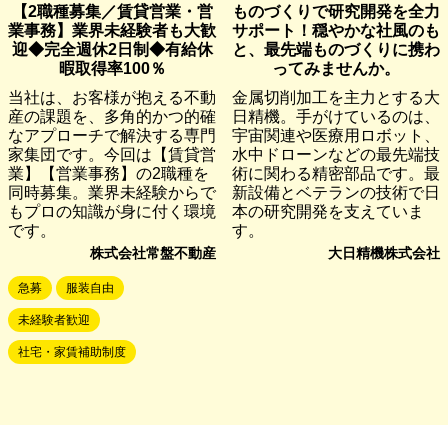
【2職種募集／賃貸営業・営
ものづくりで研究開発を全力
業事務】業界未経験者も大歓
サポート！穏やかな社風のも
迎◆完全週休2日制◆有給休
と、最先端ものづくりに携わ
暇取得率100％
ってみませんか。
当社は、お客様が抱える不動
金属切削加工を主力とする大
産の課題を、多角的かつ的確
日精機。手がけているのは、
なアプローチで解決する専門
宇宙関連や医療用ロボット、
家集団です。今回は【賃貸営
水中ドローンなどの最先端技
業】【営業事務】の2職種を
術に関わる精密部品です。最
同時募集。業界未経験からで
新設備とベテランの技術で日
もプロの知識が身に付く環境
本の研究開発を支えていま
です。
す。
株式会社常盤不動産
大日精機株式会社
急募
服装自由
未経験者歓迎
社宅・家賃補助制度