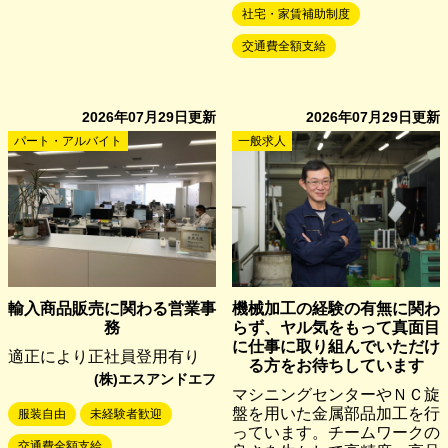
社宅・家賃補助制度
交通費全額支給
2026年07月29日
更新
2026年07月29日
更新
パート・アルバイト
一般求人
輸入商品販売に関わる営業事
機械加工の経験の有無に関わ
務
らず、ヤル気をもって真面目
に仕事に取り組んでいただけ
適正により正社員登用有り
る方をお待ちしています
(株)エスアンドエフ
マシニングセンターやＮＣ旋
盤を用いた金属部品加工を行
服装自由
未経験者歓迎
っています。チームワークの
交通費全額支給