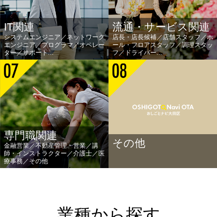
IT関連
流通・サービス関連
システムエンジニア／ネットワーク
店長・店長候補／店舗スタッフ／ホ
エンジニア／プログラマ／オペレー
ール・フロアスタッフ／調理スタッ
ター／サポート...
フ／ドライバー...
専門職関連
その他
金融営業／不動産管理・営業／講
師・インストラクター／介護士／医
療事務／その他
業種から探す