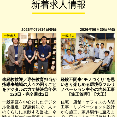
新着求人情報
2026年07月14日
登録
2026年06月30日
登録
一般求人
一般求人
未経験歓迎／専任教育担当が
経験不問◆“モノづくり”を思
指導◆地域の人々の困りごと
いきり楽しめる環境◎フルリ
をデジタルの力で解決◎年休
ノベーション中心の内装工事
120日・完全週休2日
【施工管理】【大工】
一般家庭を中心としたデジタ
住宅・店舗・オフィスの内装
ル化推進・課題解決で、人々
工事・リノベーションを設計
のくらしに貢献する当社。今
から施工、家具製作に至るま
回は『ピーシーデポスマート
で、ワンストップで自社内で