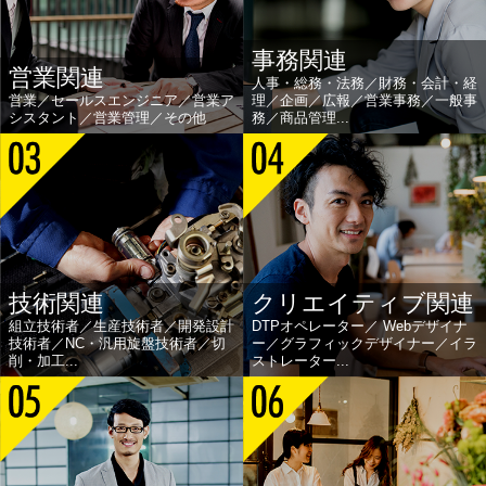
事務関連
営業関連
人事・総務・法務／財務・会計・経
営業／セールスエンジニア／営業ア
理／企画／広報／営業事務／一般事
シスタント／営業管理／その他
務／商品管理...
技術関連
クリエイティブ関連
組立技術者／生産技術者／開発設計
DTPオペレーター／ Webデザイナ
技術者／NC・汎用旋盤技術者／切
ー／グラフィックデザイナー／イラ
削・加工...
ストレーター...