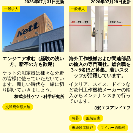
2026年07月31日
更新
2026年07月29日
更新
一般求人
一般求人
エンジニア求む（経験の浅い
海外工作機械および関連部品
方、新卒の方も歓迎）
の輸入の専門商社。総合職を
3～5名ほど募集。若いスタ
ケットの測定器は様々な分野
ッフが活躍しています。
の皆様に使っていただいてい
ます。新しい時代を一緒に切
イタリア、スイス、ドイツな
り開いていきましょう。
ど欧州工作機械メーカーの輸
入からメンテナンスまで行っ
株式会社ケツト科学研究所
ています。
交通費全額支給
(株)エスアンドエフ
急募
服装自由
未経験者歓迎
マイカー通勤可