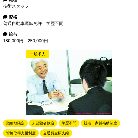
技術スタッフ
資格
普通自動車運転免許、学歴不問
給与
180,000円～250,000円
一般求人
勤務地限定
未経験者歓迎
学歴不問
社宅・家賃補助制度
資格取得支援制度
交通費全額支給