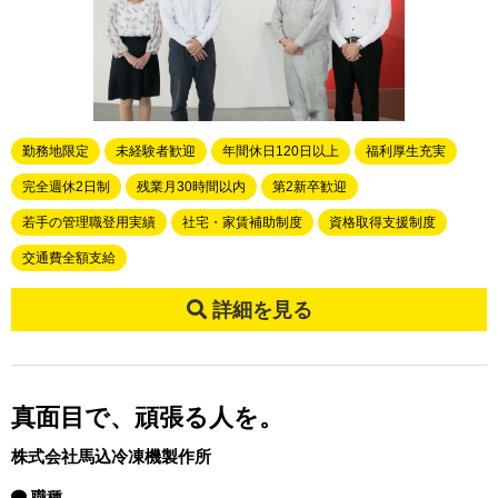
勤務地限定
未経験者歓迎
年間休日120日以上
福利厚生充実
完全週休2日制
残業月30時間以内
第2新卒歓迎
若手の管理職登用実績
社宅・家賃補助制度
資格取得支援制度
交通費全額支給
詳細を見る
真面目で、頑張る人を。
株式会社馬込冷凍機製作所
職種