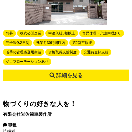
急募
株式公開企業
中途入社5割以上
育児休暇・介護休暇あり
完全週休2日制
残業月30時間以内
第2新卒歓迎
若手の管理職登用実績
資格取得支援制度
交通費全額支給
ジョブローテーションあり
詳細を見る
物づくりの好きな人を！
有限会社岩佐歯車製作所
職種
技術者