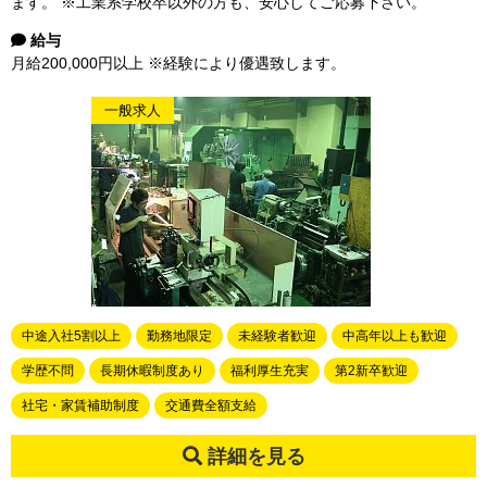
ます。 ※工業系学校卒以外の方も、安心してご応募下さい。
給与
月給200,000円以上 ※経験により優遇致します。
一般求人
中途入社5割以上
勤務地限定
未経験者歓迎
中高年以上も歓迎
学歴不問
長期休暇制度あり
福利厚生充実
第2新卒歓迎
社宅・家賃補助制度
交通費全額支給
詳細を見る