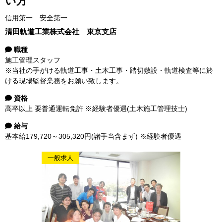
い方
信用第一 安全第一
清田軌道工業株式会社 東京支店
職種
施工管理スタッフ
※当社の手がける軌道工事・土木工事・踏切敷設・軌道検査等に於
ける現場監督業務をお願い致します。
資格
高卒以上 要普通運転免許 ※経験者優遇(土木施工管理技士)
給与
基本給179,720～305,320円(諸手当含まず) ※経験者優遇
一般求人