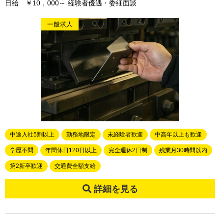
日給 ￥10，000～ 経験者優遇・委細面談
一般求人
中途入社5割以上
勤務地限定
未経験者歓迎
中高年以上も歓迎
学歴不問
年間休日120日以上
完全週休2日制
残業月30時間以内
第2新卒歓迎
交通費全額支給
詳細を見る