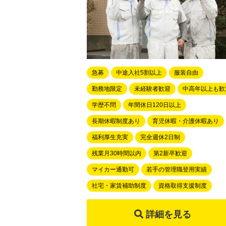
急募
中途入社5割以上
服装自由
勤務地限定
未経験者歓迎
中高年以上も歓
学歴不問
年間休日120日以上
長期休暇制度あり
育児休暇・介護休暇あり
福利厚生充実
完全週休2日制
残業月30時間以内
第2新卒歓迎
マイカー通勤可
若手の管理職登用実績
社宅・家賃補助制度
資格取得支援制度
詳細を見る