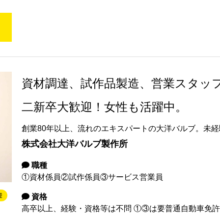
資材調達、試作品製造、営業スタッフ
二新卒大歓迎！女性も活躍中。
創業80年以上、流れのエキスパートの大洋バルブ。未
株式会社大洋バルブ製作所
職種
①資材係員②試作係員③サービス営業員
迎
資格
高卒以上、経験・資格等は不問 ①③は要普通自動車免許