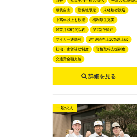
急募
社員平均年齢30歳代
中途入社5割以
服装自由
勤務地限定
未経験者歓迎
中高年以上も歓迎
福利厚生充実
残業月30時間以内
第2新卒歓迎
マイカー通勤可
3年連続売上10%以上up
社宅・家賃補助制度
資格取得支援制度
交通費全額支給
詳細を見る
一般求人