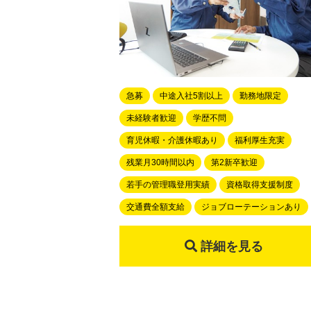
急募
中途入社5割以上
勤務地限定
未経験者歓迎
学歴不問
育児休暇・介護休暇あり
福利厚生充実
残業月30時間以内
第2新卒歓迎
若手の管理職登用実績
資格取得支援制度
交通費全額支給
ジョブローテーションあり
詳細を見る