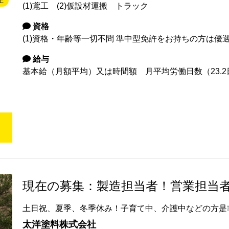
上
(1)鳶工 (2)仮設材運搬 トラック
資格
(1)資格・年齢等一切不問 準中型免許をお持ちの方は優
給与
基本給（月額平均）又は時間額 月平均労働日数（23.2日） 3
現在の募集：製造担当者！営業担当
土日祝、夏季、冬季休み！子育て中、介護中などの方是
太洋塗料株式会社