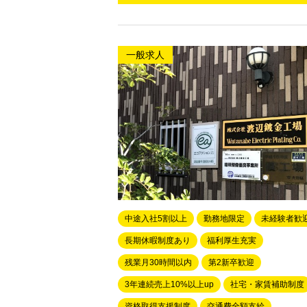
一般求人
中途入社5割以上
勤務地限定
未経験者歓
長期休暇制度あり
福利厚生充実
残業月30時間以内
第2新卒歓迎
3年連続売上10%以上up
社宅・家賃補助制度
資格取得支援制度
交通費全額支給