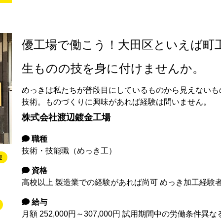
優工場で働こう！大田区といえば町
生ものの技を身に付けませんか。
めっきは私たちが普段目にしているものから見えないも
技術。ものづくりに興味があれば経験は問いません。
株式会社渡辺鍍金工場
職種
技術・技能職（めっき工）
迎
資格
高校以上 製造業での経験があれば尚可 めっき加工経験
給与
月額 252,000円～307,000円 試用期間中の労働条件異なる