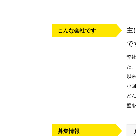
主
こんな会社です
で
弊
た
以
小
ど
盤
募集情報