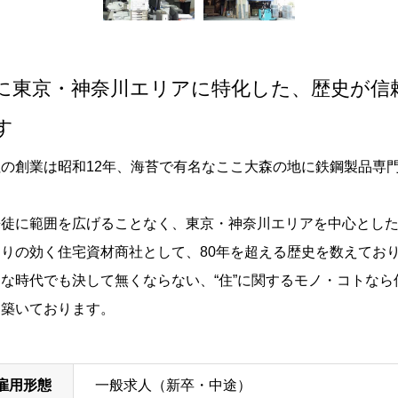
に東京・神奈川エリアに特化した、歴史が信
す
社の創業は昭和12年、海苔で有名なここ大森の地に鉄鋼製品専
。
来徒に範囲を広げることなく、東京・神奈川エリアを中心とし
回りの効く住宅資材商社として、80年を超える歴史を数えてお
んな時代でも決して無くならない、“住”に関するモノ・コトな
を築いております。
雇用形態
一般求人（新卒・中途）