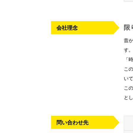
限
会社理念
昔
す
「
こ
い
こ
と
問い合わせ先