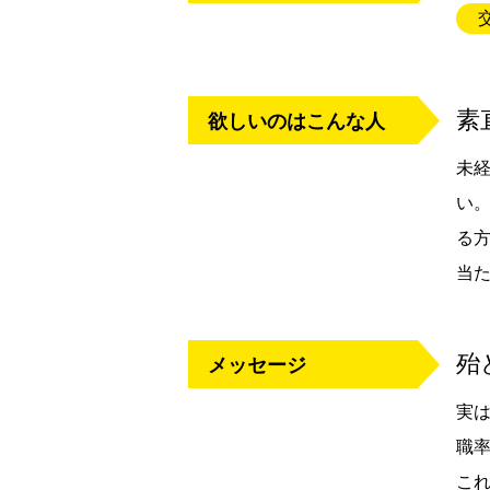
素
欲しいのはこんな人
未
い
る
当
殆
メッセージ
実
職
こ