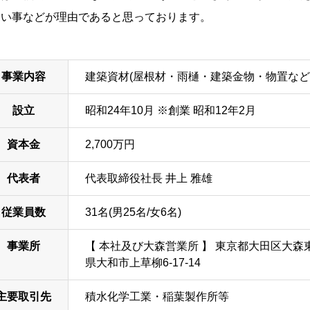
すい事などが理由であると思っております。
事業内容
建築資材(屋根材・雨樋・建築金物・物置など
設立
昭和24年10月 ※創業 昭和12年2月
資本金
2,700万円
代表者
代表取締役社長 井上 雅雄
従業員数
31名(男25名/女6名)
事業所
【 本社及び大森営業所 】 東京都大田区大森東2-
県大和市上草柳6-17-14
主要取引先
積水化学工業・稲葉製作所等