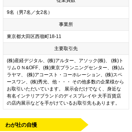
従業員数
9名（男7名／女2名）
事業所
東京都大田区西嶺町18-11
主要取引先
(株)産経デジタル、(株)アルター、アソック(株)、 (株)ト
リムＯＮ&OFF、(株)東京プランニングセンター、(株)ム
ラヤマ、 (株)アコースト・コーホレーション、(株)スペ
ースワン、(株)秀光、他・・・ その他多数の企業様から
お取引いただいています。 展示会だけでなく、身近な
有名インテリアブランドのディスプレイや 大手百貨店
の店内展示などを手がけているお取引先もあります。
わが社の自慢