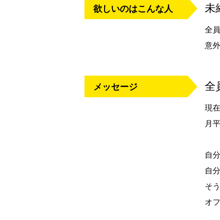
未
欲しいのはこんな人
全
意
全
メッセージ
現
月平
自
自
そ
オ