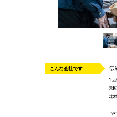
伝
こんな会社です
1
意
建
当