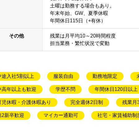
土曜は勤務する場合もあり。
年末年始、GW、夏季休暇
年間休日115日（+有休）
その他
残業は月平均10～20時間程度
担当業務・繁忙状況で変動
中途入社5割以上
服装自由
勤務地限定
中高年以上も歓迎
学歴不問
年間休日120日以上
育児休暇・介護休暇あり
完全週休2日制
残業月
第2新卒歓迎
マイカー通勤可
社宅・家賃補助制