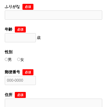
ふりがな
必須
年齢
必須
歳
性別
男
女
郵便番号
必須
住所
必須