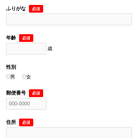
ふりがな
必須
年齢
必須
歳
性別
男
女
郵便番号
必須
住所
必須